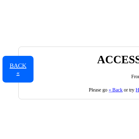
ACCESS
BACK
«
Fro
Please go
« Back
or try
H