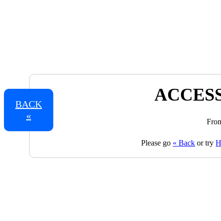
ACCESS
BACK
«
From
Please go
« Back
or try
H