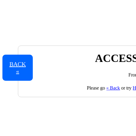
ACCESS
BACK
«
Fro
Please go
« Back
or try
H