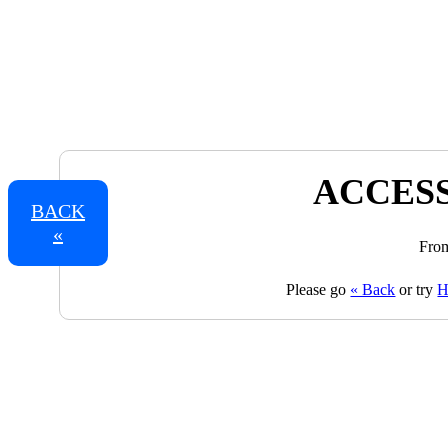
ACCESS
BACK
«
From
Please go
« Back
or try
H