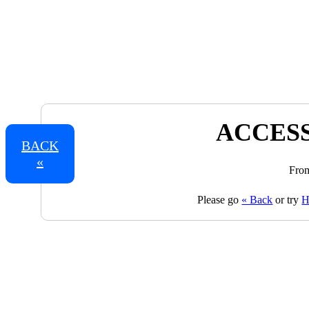
ACCESS
BACK
«
From
Please go
« Back
or try
H