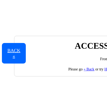
ACCESS
BACK
«
From
Please go
« Back
or try
H