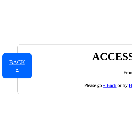
ACCESS
BACK
«
From
Please go
« Back
or try
H