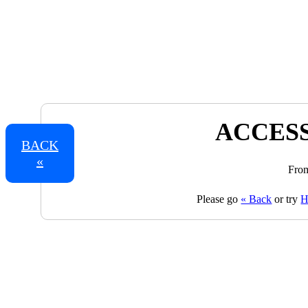
ACCESS
BACK
«
From
Please go
« Back
or try
H