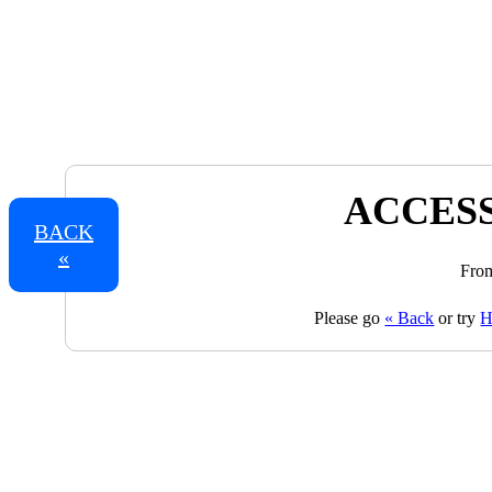
ACCESS
BACK
«
From
Please go
« Back
or try
H