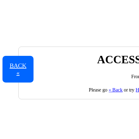
ACCESS
BACK
«
Fro
Please go
« Back
or try
H