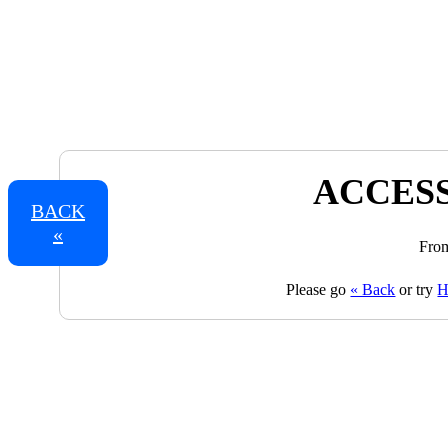
ACCESS
BACK
«
From
Please go
« Back
or try
H