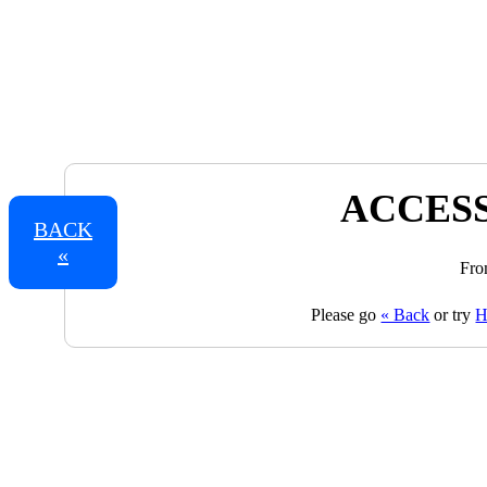
ACCESS
BACK
«
Fro
Please go
« Back
or try
H