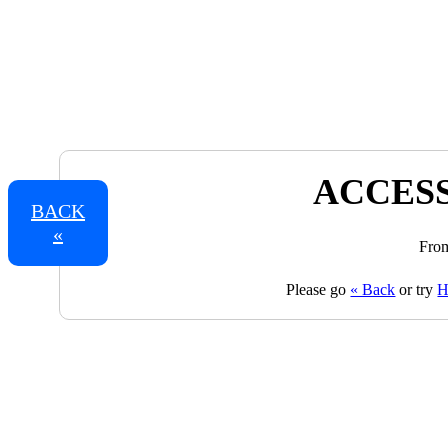
ACCESS
BACK
«
From
Please go
« Back
or try
H