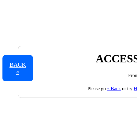
ACCESS
BACK
«
From
Please go
« Back
or try
H