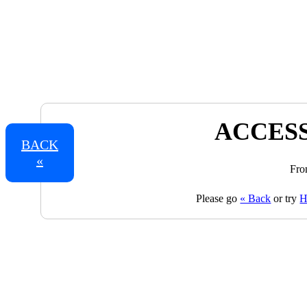
ACCESS
BACK
«
Fro
Please go
« Back
or try
H