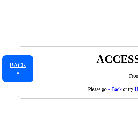
ACCESS
BACK
«
From
Please go
« Back
or try
H