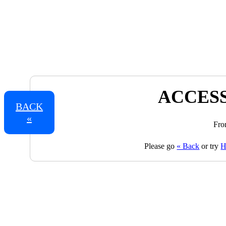
ACCESS
BACK
«
Fro
Please go
« Back
or try
H