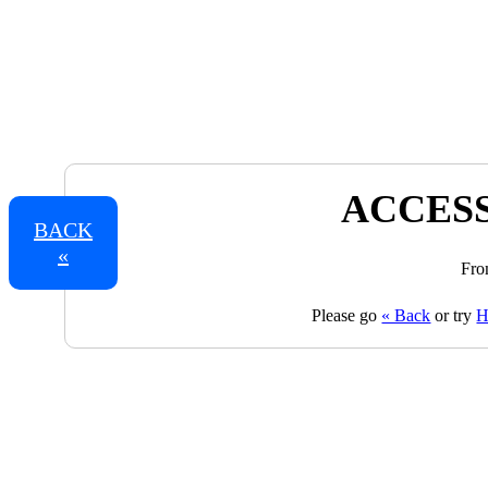
ACCESS
BACK
«
Fro
Please go
« Back
or try
H