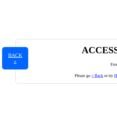
ACCESS
BACK
«
Fro
Please go
« Back
or try
H