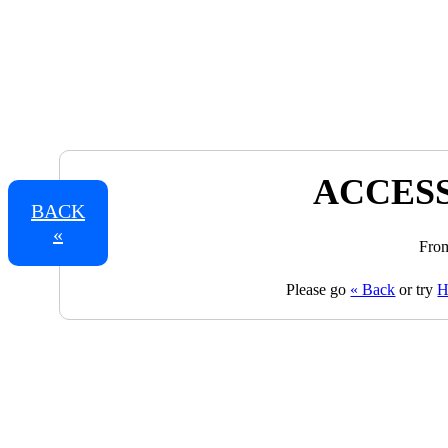
ACCESS
BACK
«
From
Please go
« Back
or try
H