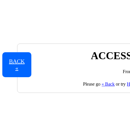
ACCESS
BACK
«
Fro
Please go
« Back
or try
H