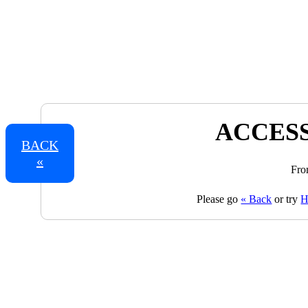
ACCESS
BACK
«
Fro
Please go
« Back
or try
H