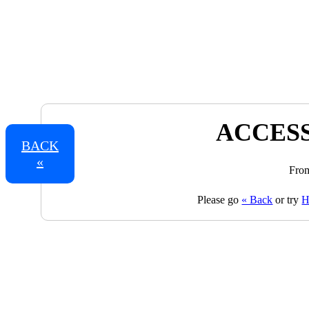
ACCESS
BACK
«
From
Please go
« Back
or try
H