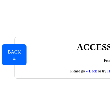
ACCESS
BACK
«
Fro
Please go
« Back
or try
H