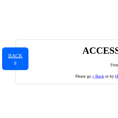
ACCESS
BACK
«
From
Please go
« Back
or try
H