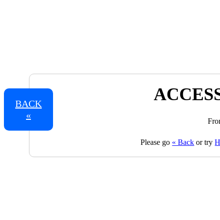
ACCESS
BACK
«
Fro
Please go
« Back
or try
H