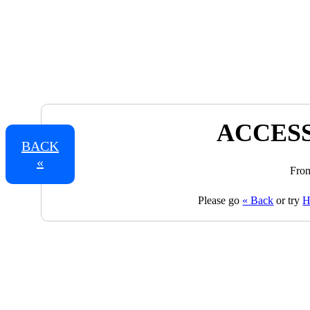
ACCESS
BACK
«
From
Please go
« Back
or try
H